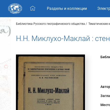
Skip navigation
Разделы и коллекции
Элект
Библиотека Русского географического общества
Тематические 
Н.Н. Миклухо-Маклай : ст
Библи
Автор
Загла
Место