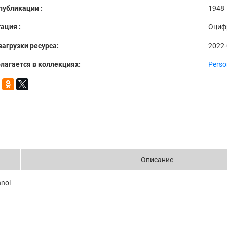
публикации :
1948
ация :
Оциф
загрузки ресурса:
2022-
лагается в коллекциях:
Perso
Описание
hnoi