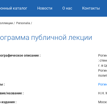
ронный каталог
Новости
О нас
Контакты
коллекции
Personalia
енограмма публичной лекции
ографическое описание :
Рогин
: сте
г. в 
Рогин
полит
ы :
Рогин
вие/название :
Н.Н. 
 издания :
Моск