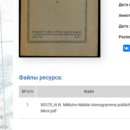
Дата 
Аннот
Дата 
Распо
Файлы ресурса:
№ п/п
Файл
1
80370_N.N. Mikluho-Maklai stenogramma public
lekcii.pdf