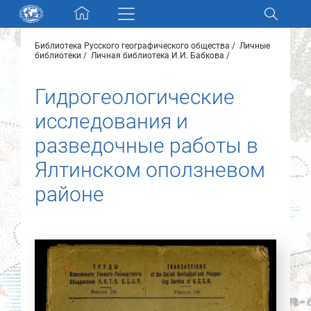
Skip navigation
Библиотека Русского географического общества
Личные
Разделы и коллекции
библиотеки
Личная библиотека И.И. Бабкова
Гидрогеологические
Электронный каталог
исследования и
Новости
разведочные работы в
Ялтинском оползневом
Найти
О нас
районе
Контакты
Партнеры