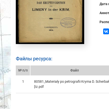
Дата 
Аннот
Распо
Файлы ресурса:
№ п/п
Файл
1
80581_Materialy po petrografii Kryma D. Scherbak
[Iz.pdf