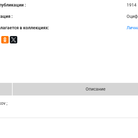
публикации :
1914
ация :
Оциф
лагается в коллекциях:
Лична
Описание
ov ;