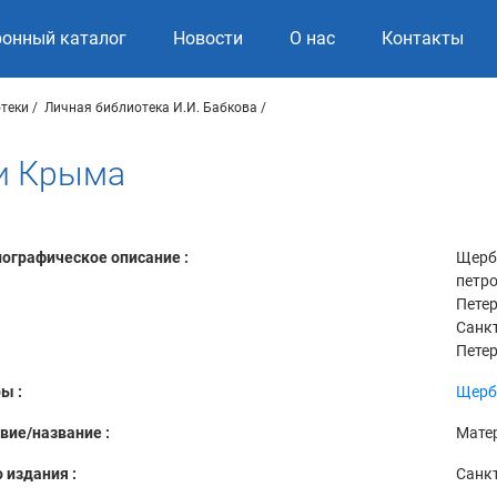
ронный каталог
Новости
О нас
Контакты
теки
Личная библиотека И.И. Бабкова
и Крыма
ографическое описание :
Щерб
петр
Петер
Санкт
Петер
ы :
Щерб
вие/название :
Мате
 издания :
Санкт