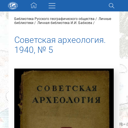
Skip navigation
Библиотека Русского географического общества
Личные
Разделы и коллекции
библиотеки
Личная библиотека И.И. Бабкова
Советская археология.
Электронный каталог
1940, № 5
Новости
Найти
О нас
Контакты
Партнеры