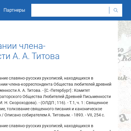
Партнеры
ании члена-
и А. А. Титова
ние славяно-русских рукописей, находящихся в
ании члена-корреспондента Общества любителей древней
енности А. А. Титова. - [С.-Петербург] : Комитет
раторского Общества Любителей Древней Письменности
 И. Н. Скороходова). - (ОЛДП ; 116). - Т.1, ч. 1 : Священное
ие, толкование священного писания и каноническое
 / Описано собирателем А. Титовым. - 1893. - VII, 254 с.
ние славяно-русских рукописей, находящихся в