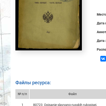
Место
Дата 
Аннот
Дата 
Распо
Файлы ресурса:
№ п/п
Файл
1
80723_Opisanie slavyano-russkih rukopisei,