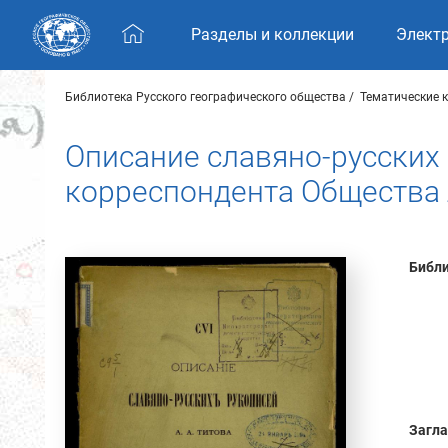
Skip navigation
Разделы и коллекции
Элект
Библиотека Русского географического общества
Тематические 
Описание славяно-русских 
корреспондента Общества 
Библи
Загла