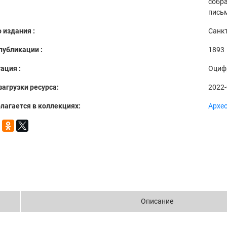
собр
письм
 издания :
Санкт
публикации :
1893
ация :
Оциф
загрузки ресурса:
2022-
лагается в коллекциях:
Архе
Описание