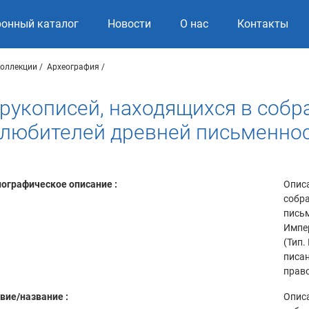
ронный каталог
Новости
О нас
Контакты
коллекции
Археография
рукописей, находящихся в собр
любителей древней письменност
ографическое описание :
Описа
собр
письм
Импе
(Тип.
писан
право
вие/название :
Описа