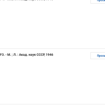
Прос
. - М. ; Л. : Акад. наук СССР, 1946
Прос