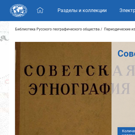
Skip navigation
Разделы и коллекции
Элект
Библиотека Русского географического общества
Периодические и
Сов
Количе