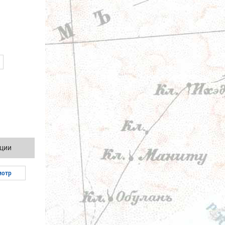
ции
мотр