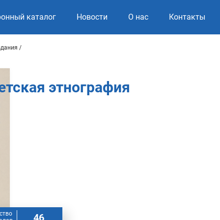
ронный каталог
Новости
О нас
Контакты
здания
етская этнография
ство
46