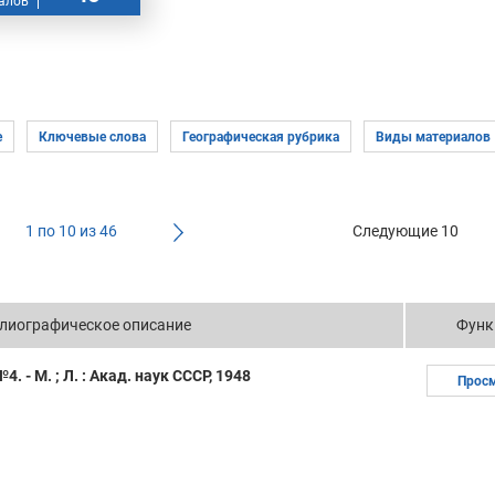
алов
1 по 10 из 46
Следующие 10
лиографическое описание
Функ
. - М. ; Л. : Акад. наук СССР, 1948
Прос