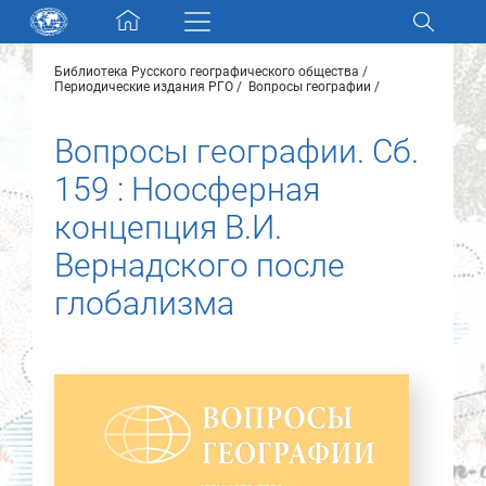
Skip navigation
Библиотека Русского географического общества
Разделы и коллекции
Периодические издания РГО
Вопросы географии
Вопросы географии. Сб.
Электронный каталог
159 : Ноосферная
Новости
концепция В.И.
Вернадского после
Найти
О нас
глобализма
Контакты
Партнеры