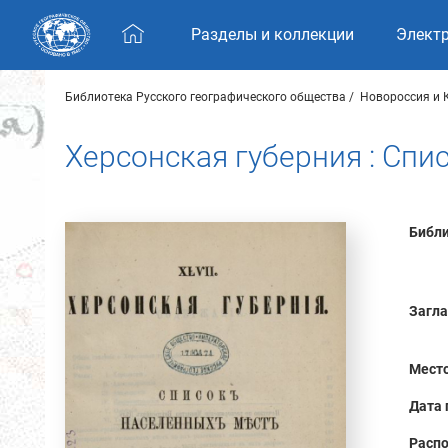
Skip navigation
Разделы и коллекции
Элект
Библиотека Русского географического общества
Новороссия и
Херсонская губерния : Спи
Библи
Загла
Место
Дата 
Распо