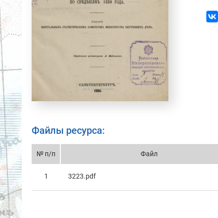
Файлы ресурса:
№ п/п
Файл
1
3223.pdf