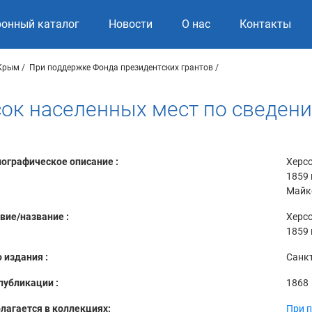
ронный каталог
Новости
О нас
Контакты
 Крым
При поддержке Фонда президентских грантов
сок населенных мест по сведен
ографическое описание :
Херсо
1859 
Майко
вие/название :
Херсо
1859 
 издания :
Санкт
публикации :
1868
лагается в коллекциях:
При 