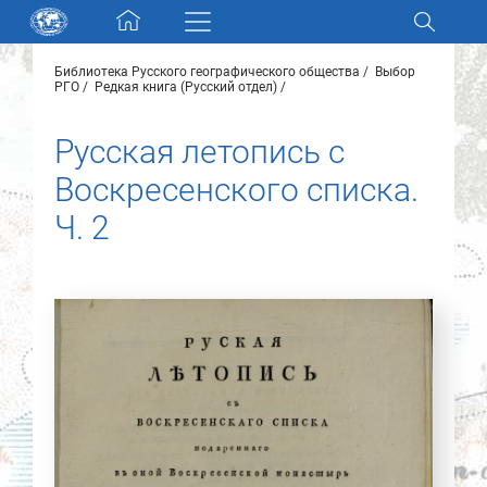
Skip navigation
Библиотека Русского географического общества
Выбор
Разделы и коллекции
РГО
Редкая книга (Русский отдел)
Русская летопись с
Электронный каталог
Воскресенского списка.
Новости
Ч. 2
Найти
О нас
Контакты
Партнеры