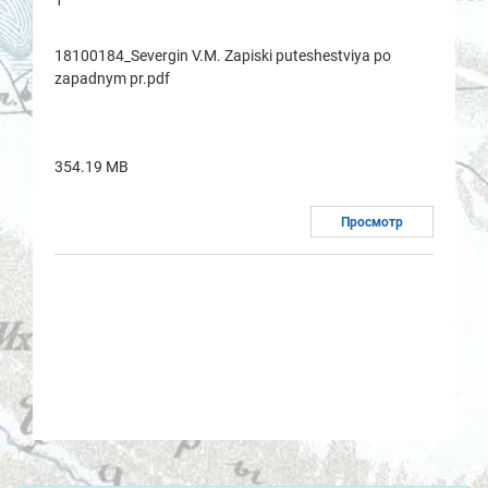
1
18100184_Severgin V.M. Zapiski puteshestviya po
zapadnym pr.pdf
354.19 MB
Просмотр