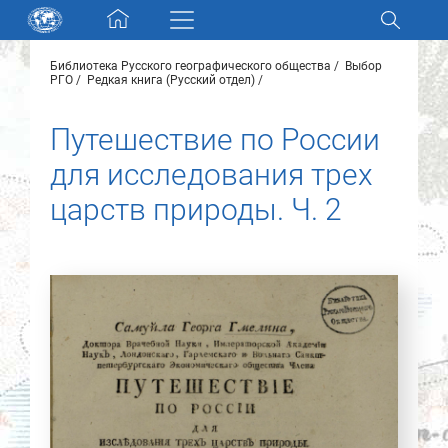
Skip navigation
Библиотека Русского географического общества
Выбор
Разделы и коллекции
РГО
Редкая книга (Русский отдел)
Путешествие по России
Электронный каталог
для исследования трех
Новости
царств природы. Ч. 2
Найти
О нас
Контакты
Партнеры