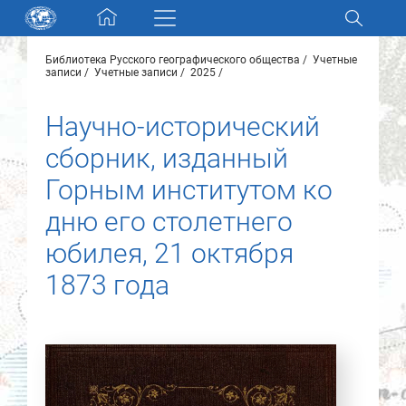
Skip navigation
Библиотека Русского географического общества
Учетные
Разделы и коллекции
записи
Учетные записи
2025
Научно-исторический
Электронный каталог
сборник, изданный
Новости
Горным институтом ко
дню его столетнего
Найти
О нас
юбилея, 21 октября
1873 года
Контакты
Партнеры