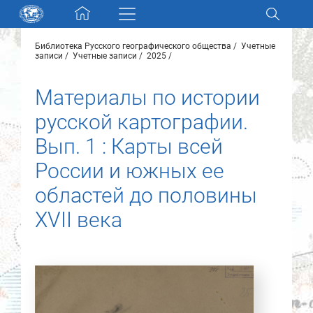
Skip navigation
Библиотека Русского географического общества
Учетные
Разделы и коллекции
записи
Учетные записи
2025
Материалы по истории
Электронный каталог
русской картографии.
Новости
Вып. 1 : Карты всей
России и южных ее
Найти
О нас
областей до половины
XVII века
Контакты
Партнеры