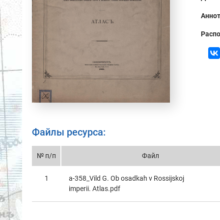
Аннот
Распо
Файлы ресурса:
№ п/п
Файл
1
а-358_Vild G. Ob osadkah v Rossijskoj
imperii. Atlas.pdf