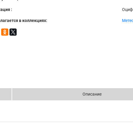
ация :
Оциф
лагается в коллекциях:
Мете
Описание