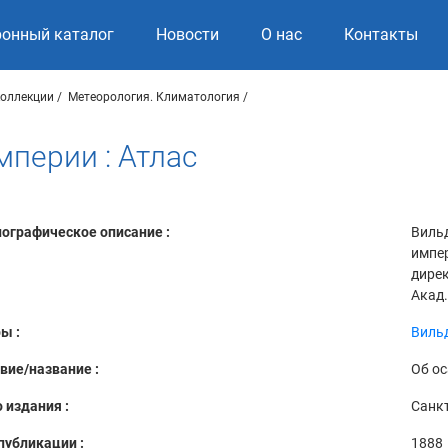
ронный каталог
Новости
О нас
Контакты
коллекции
Метеорология. Климатология
мперии : Атлас
ографическое описание :
Вильд
импер
дирек
Акад.
ы :
Вильд
вие/название :
Об ос
 издания :
Санкт
публикации :
1888