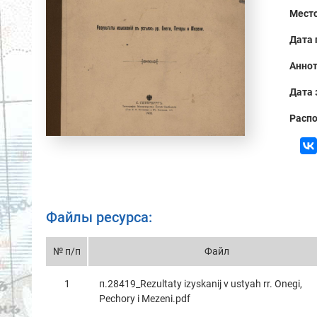
Место
Дата 
Аннот
Дата 
Распо
Файлы ресурса:
№ п/п
Файл
1
п.28419_Rezultaty izyskanij v ustyah rr. Onegi,
Pechory i Mezeni.pdf