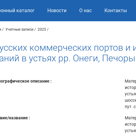
ронный каталог
Новости
О нас
Контакты
и
Учетные записи
2025
усских коммерческих портов и 
аний в устьях рр. Онеги, Печор
ографическое описание :
Матер
истор
устья
шоссе
пут. 
вие/название :
Матер
истор
устья