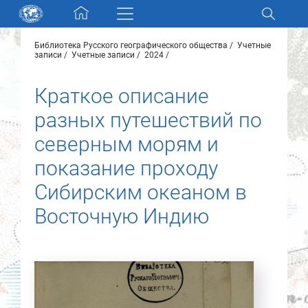
Skip navigation
Библиотека Русского географического общества
Учетные
Разделы и коллекции
записи
Учетные записи
2024
Краткое описание
Электронный каталог
разных путешествий по
Новости
северным морям и
показание проходу
Найти
О нас
Сибирским океаном в
Восточную Индию
Контакты
Партнеры