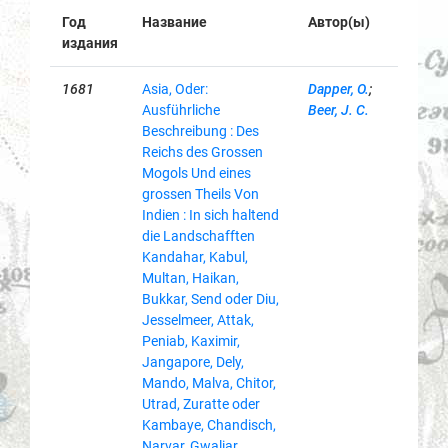
Год
Название
Автор(ы)
издания
1681
Asia, Oder:
Dapper, O.
;
Ausführliche
Beer, J. C.
Beschreibung : Des
Reichs des Grossen
Mogols Und eines
grossen Theils Von
Indien : In sich haltend
die Landschafften
Kandahar, Kabul,
Multan, Haikan,
Bukkar, Send oder Diu,
Jesselmeer, Attak,
Peniab, Kaximir,
Jangapore, Dely,
Mando, Malva, Chitor,
Utrad, Zuratte oder
Kambaye, Chandisch,
Narvar, Gwaliar,