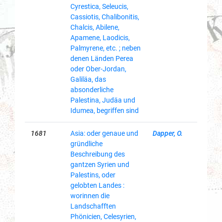
Cyrestica, Seleucis,
Cassiotis, Chalibonitis,
Chalcis, Abilene,
Apamene, Laodicis,
Palmyrene, etc. ; neben
denen Länden Perea
oder Ober-Jordan,
Galiläa, das
absonderliche
Palestina, Judäa und
Idumea, begriffen sind
1681
Asia: oder genaue und
Dapper, O.
gründliche
Beschreibung des
gantzen Syrien und
Palestins, oder
gelobten Landes :
worinnen die
Landschafften
Phönicien, Celesyrien,