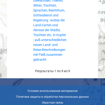
Gewächsen, Thieren,
Sitten, Trachten,
Sprachen, Reichthum,
Gottesdienst und
Regierung ; wobey die
Land-Carten und
Abrisse der Städte,
Trachten etc. in Kupfer
; auß unterschiedlichen
neuen Land- und
Reise-Beschreibungen
mit Fleiß zusammen
gebracht
Результаты 1 по 9 из 9
Условия использования материалов
Политика защиты и обработки персональных данных
Обратная связь