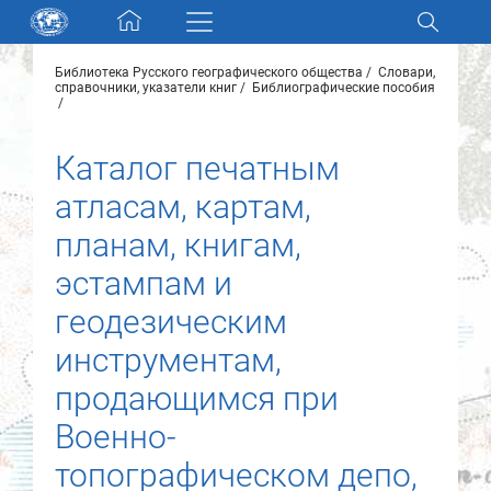
Skip navigation
Библиотека Русского географического общества
Словари,
Разделы и коллекции
справочники, указатели книг
Библиографические пособия
Электронный каталог
Каталог печатным
атласам, картам,
Новости
планам, книгам,
Найти
эстампам и
О нас
геодезическим
инструментам,
Контакты
продающимся при
Партнеры
Военно-
топографическом депо,