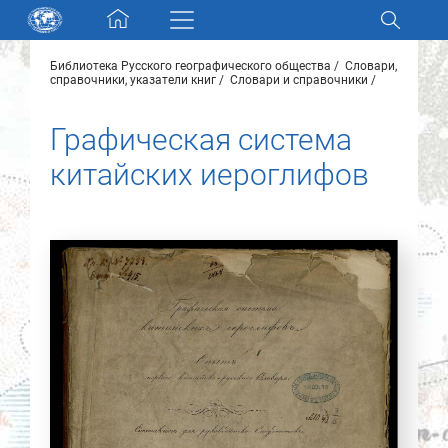
Skip navigation
Библиотека Русского географического общества
Словари,
Разделы и коллекции
справочники, указатели книг
Словари и справочники
Графическая система
Электронный каталог
китайских иероглифов
Новости
Найти
О нас
Контакты
Партнеры