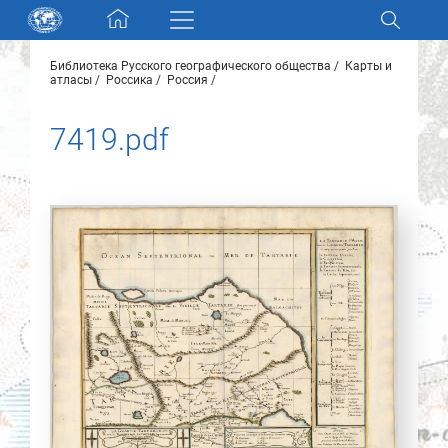
Skip navigation
Библиотека Русского географического общества
Карты и
Разделы и коллекции
атласы
Россика
Россия
7419.pdf
Электронный каталог
Новости
Найти
О нас
Контакты
Партнеры