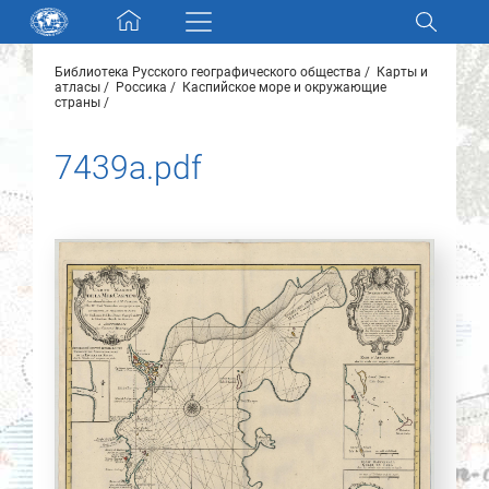
Skip navigation
Библиотека Русского географического общества
Карты и
Разделы и коллекции
атласы
Россика
Каспийское море и окружающие
страны
Электронный каталог
7439a.pdf
Новости
Найти
О нас
Контакты
Партнеры