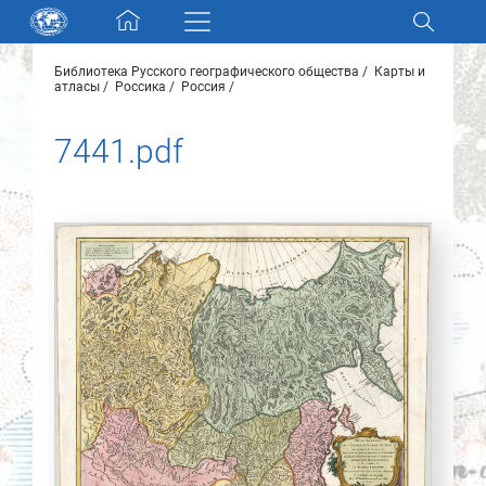
Skip navigation
Библиотека Русского географического общества
Карты и
Разделы и коллекции
атласы
Россика
Россия
7441.pdf
Электронный каталог
Новости
Найти
О нас
Контакты
Партнеры