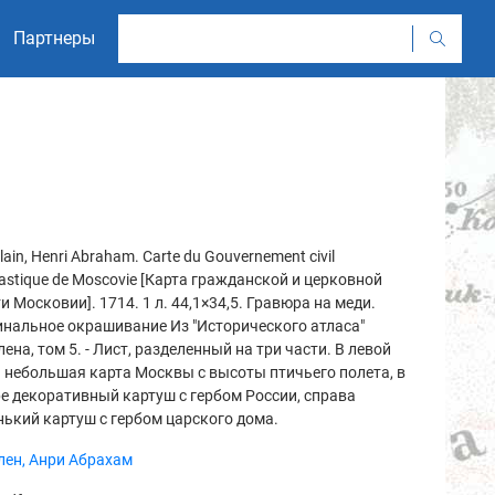
Партнеры
lain, Henri Abraham. Carte du Gouvernement civil
iastique de Moscovie [Карта гражданской и церковной
и Московии]. 1714. 1 л. 44,1×34,5. Гравюра на меди.
нальное окрашивание Из "Исторического атласа"
ена, том 5. - Лист, разделенный на три части. В левой
 небольшая карта Москвы с высоты птичьего полета, в
е декоративный картуш с гербом России, справа
ький картуш с гербом царского дома.
лен, Анри Абрахам