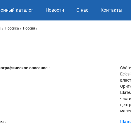
ронный каталог
Новости
О нас
Контакты
ы
Россика
Россия
ографическое описание :
Châte
Ecles
власт
Ориги
Шател
части
центр
мален
ы :
Шате