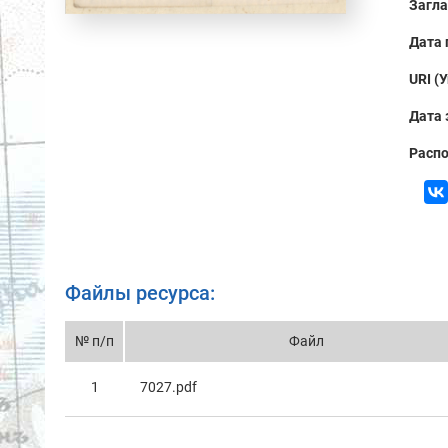
Загла
Дата 
URI (
Дата 
Распо
Файлы ресурса:
№ п/п
Файл
1
7027.pdf