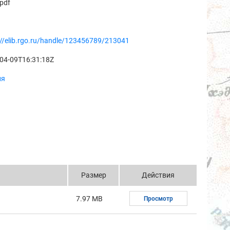
pdf
://elib.rgo.ru/handle/123456789/213041
04-09T16:31:18Z
ия
Размер
Действия
7.97 MB
Просмотр