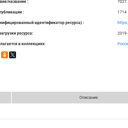
вие/название :
7027.
публикации :
1714
Унифицированный идентификатор ресурса) :
https
загрузки ресурса:
2019-
лагается в коллекциях:
Росс
Описание