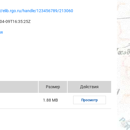
://elib.rgo.ru/handle/123456789/213060
04-09T16:35:25Z
ия
Размер
Действия
1.88 MB
Просмотр