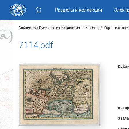
Skip navigation
Разделы и коллекции
Элект
Библиотека Русского географического общества
Карты и атлас
7114.pdf
Библи
Автор
Загла