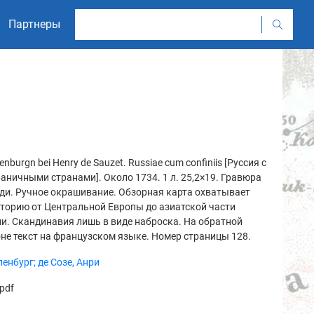
Партнеры
enburgn bei Henry de Sauzet. Russiae cum confiniis [Руссия с
аничными странами]. Около 1734. 1 л. 25,2×19. Гравюра
ди. Ручное окрашивание. Обзорная карта охватывает
торию от Центральной Европы до азиатской части
и. Скандинавия лишь в виде наброска. На обратной
не текст на французском языке. Номер страницы 128.
енбург; де Созе, Анри
pdf