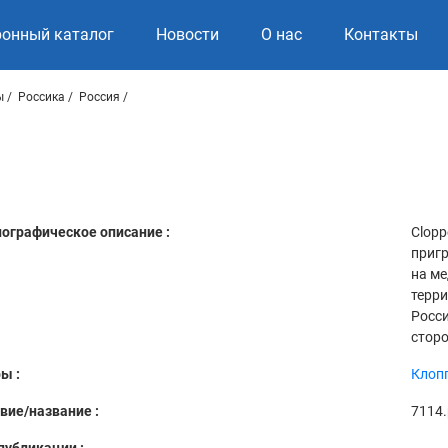
ронный каталог
Новости
О нас
Контакты
ы
Россика
Россия
ографическое описание :
Clopp
пригр
на ме
терри
Росси
сторо
ы :
Клопп
вие/название :
7114.