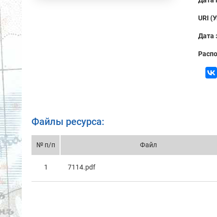
Дата 
URI (
Дата 
Распо
Файлы ресурса:
№ п/п
Файл
1
7114.pdf