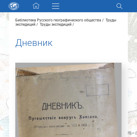
Skip navigation
Библиотека Русского географического общества
Труды
Разделы и коллекции
экспедиций
Труды экспедиций
Дневник
Электронный каталог
Новости
Найти
О нас
Контакты
Партнеры