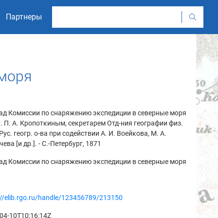
Партнеры
 моря
ад Комиссии по снаряжению экспедиции в северные моря
т. П. А. Кропоткиным, секретарем Отд-ния географии физ.
Рус. геогр. о-ва при содействии А. И. Воейкова, М. А.
ева [и др.]. - С.-Петербург, 1871
ад Комиссии по снаряжению экспедиции в северные моря
://elib.rgo.ru/handle/123456789/213150
04-10T10:16:14Z