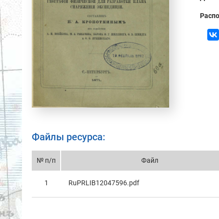
Распо
Файлы ресурса:
№ п/п
Файл
1
RuPRLIB12047596.pdf