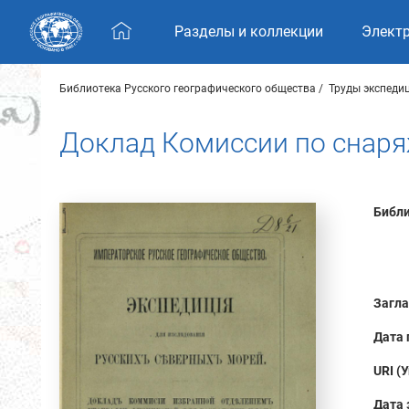
Skip navigation
Разделы и коллекции
Элект
Библиотека Русского географического общества
Труды экспеди
Доклад Комиссии по снар
Библи
Загла
Дата 
URI (
Дата 