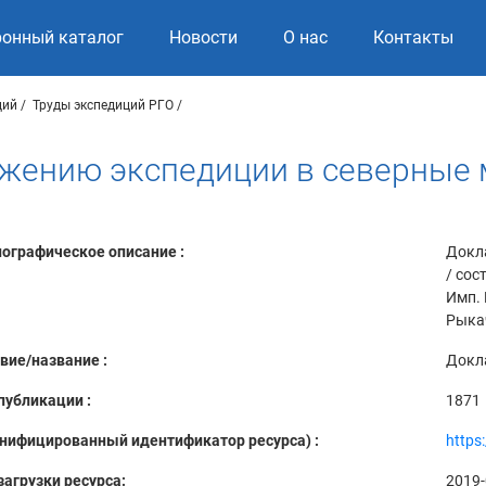
ронный каталог
Новости
О нас
Контакты
ций
Труды экспедиций РГО
яжению экспедиции в северные
ографическое описание :
Докл
/ сос
Имп. 
Рыкач
вие/название :
Докл
публикации :
1871
Унифицированный идентификатор ресурса) :
https
загрузки ресурса:
2019-