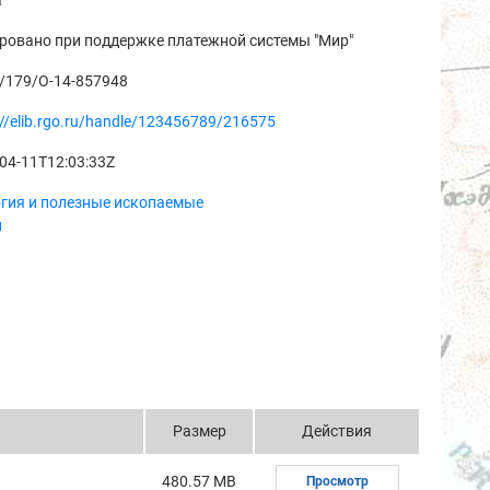
а
ровано при поддержке платежной системы "Мир"
/179/О-14-857948
://elib.rgo.ru/handle/123456789/216575
04-11T12:03:33Z
огия и полезные ископаемые
и
Размер
Действия
480.57 MB
Просмотр