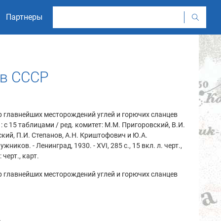
Партнеры
ев СССР
 главнейших месторождений углей и горючих сланцев
: с 15 таблицами / ред. комитет: М.М. Пригоровский, В.И.
кий, П.И. Степанов, А.Н. Криштофович и Ю.А.
жников. - Ленинград, 1930. - XVI, 285 с., 15 вкл. л. черт.,
: черт., карт.
 главнейших месторождений углей и горючих сланцев