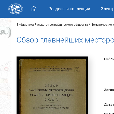
Skip navigation
Разделы и коллекции
Элект
Библиотека Русского географического общества
Тематические 
Обзор главнейших месторо
Библи
Загла
Дата 