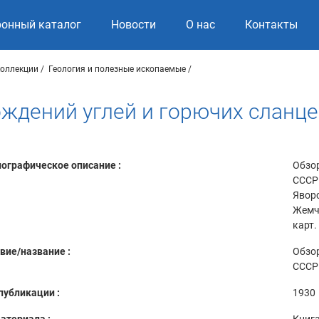
ронный каталог
Новости
О нас
Контакты
коллекции
Геология и полезные ископаемые
ждений углей и горючих сланц
ографическое описание :
Обзор
СССР 
Яворс
Жемчу
карт. 
вие/название :
Обзор
СССР
публикации :
1930