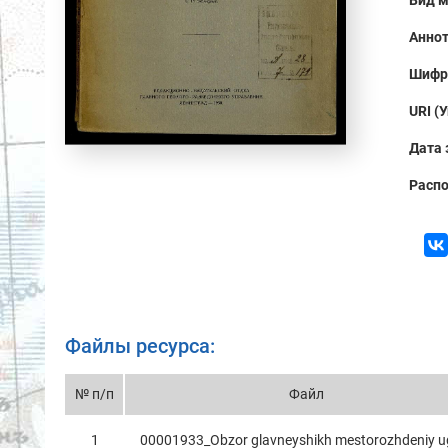
Вид м
Аннот
Шифр
URI (
Дата 
Распо
Файлы ресурса:
№ п/п
Файл
1
00001933_Obzor glаvneyshikh mestorozhdeniy u