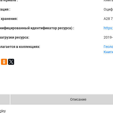
атериала :
Книг
ация :
Оциф
 хранения:
A28 7
Унифицированный идентификатор ресурса) :
https
загрузки ресурса:
2019-
лагается в коллекциях:
Геол
Книг
Описание
gley