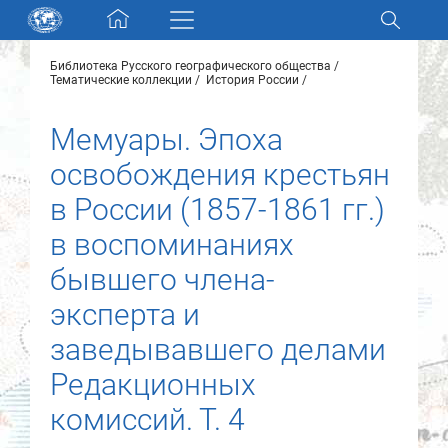
Skip navigation
Библиотека Русского географического общества
Разделы и коллекции
Тематические коллекции
История России
Мемуары. Эпоха
Электронный каталог
освобождения крестьян
Новости
в России (1857-1861 гг.)
в воспоминаниях
Найти
О нас
бывшего члена-
эксперта и
Контакты
заведывавшего делами
Редакционных
Партнеры
комиссий. Т. 4