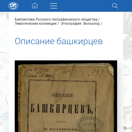
Skip navigation
Библиотека Русского географического общества
Разделы и коллекции
Тематические коллекции
Этнография. Фольклор
Описание башкирцев
Электронный каталог
Новости
Найти
О нас
Контакты
Партнеры