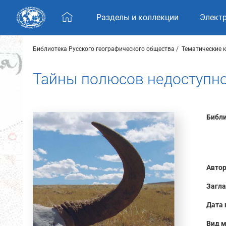
Skip navigation
Разделы и коллекции
Элект
Библиотека Русского географического общества
Тематические 
Тайны полюсов недоступн
Библи
Автор
Загла
Дата 
Вид м