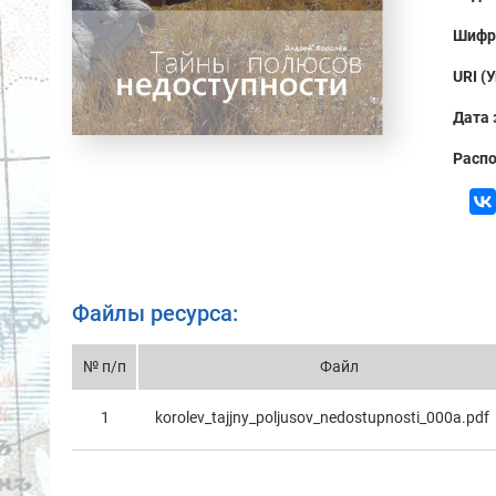
Шифр
URI (
Дата 
Распо
Файлы ресурса:
№ п/п
Файл
1
korolev_tajjny_poljusov_nedostupnosti_000a.pdf