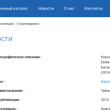
ронный каталог
Новости
О нас
Контакты
коллекции
Страноведение
ости
ографическое описание :
Корол
[Элек
Батал
(2016)
ы :
Корол
вие/название :
Тайн
публикации :
2015
атериала :
Книг