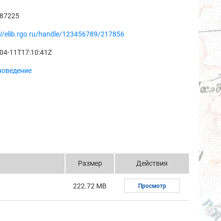
487225
://elib.rgo.ru/handle/123456789/217856
04-11T17:10:41Z
новедение
Размер
Действия
222.72 MB
Просмотр