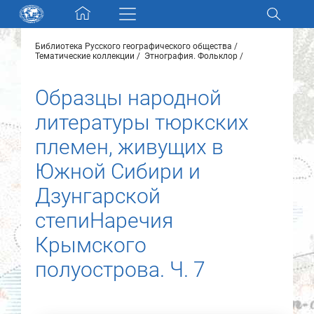
Skip navigation
Библиотека Русского географического общества
Разделы и коллекции
Тематические коллекции
Этнография. Фольклор
Образцы народной
Электронный каталог
литературы тюркских
Новости
племен, живущих в
Южной Сибири и
Найти
О нас
Дзунгарской
степиНаречия
Контакты
Крымского
полуострова. Ч. 7
Партнеры