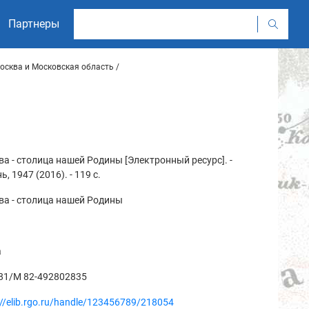
Партнеры
осква и Московская область
а - столица нашей Родины [Электронный ресурс]. -
ь, 1947 (2016). - 119 с.
ва - столица нашей Родины
а
/81/М 82-492802835
://elib.rgo.ru/handle/123456789/218054