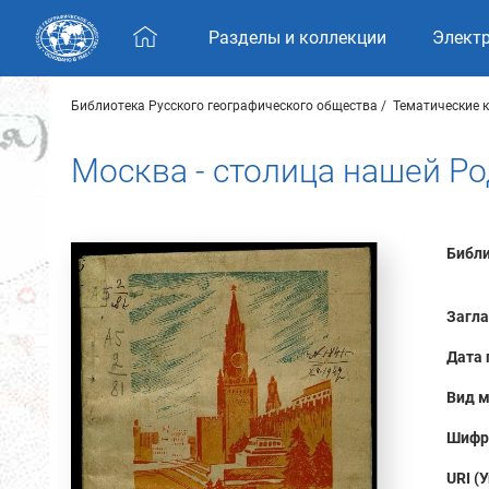
Skip navigation
Разделы и коллекции
Элект
Библиотека Русского географического общества
Тематические 
Москва - столица нашей Р
Библи
Загла
Дата 
Вид м
Шифр
URI (