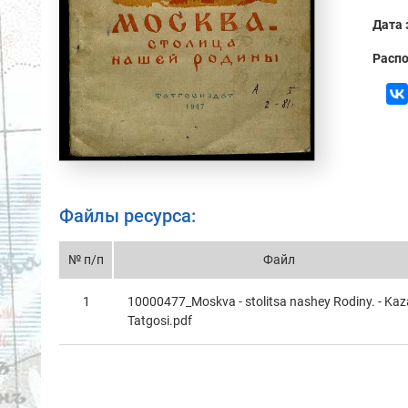
Дата 
Распо
Файлы ресурса:
№ п/п
Файл
1
10000477_Moskva - stolitsa nashey Rodiny. - Kaz
Tatgosi.pdf