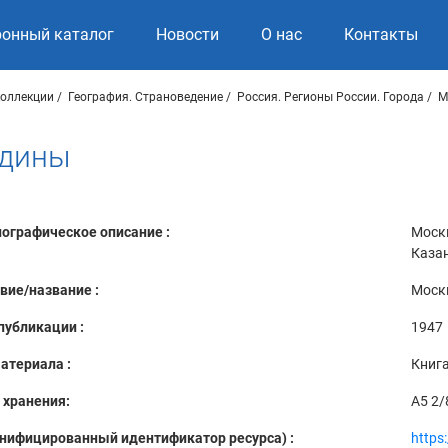
ронный каталог
Новости
О нас
Контакты
коллекции
География. Страноведение
Россия. Регионы России. Города
М
одины
ографическое описание :
Москв
Казан
вие/название :
Моск
публикации :
1947
атериала :
Книг
 хранения:
A5 2
Унифицированный идентификатор ресурса) :
https