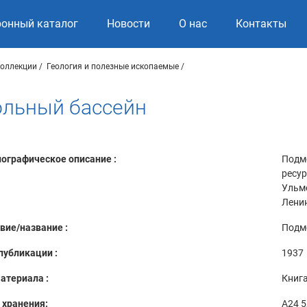
ронный каталог
Новости
О нас
Контакты
коллекции
Геология и полезные ископаемые
льный бассейн
ографическое описание :
Подм
ресур
Ульме
Ленинг
вие/название :
Подм
публикации :
1937
атериала :
Книг
 хранения:
A24 5