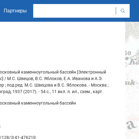
Партнеры
осковный каменноугольный бассейн [Электронный
с] / М.С. Швецов, В.С. Яблоков, Е.А. Иванова и А.Э.
р ; под ред. М.С. Швецова и В.С. Яблокова. - Москва ;
рад, 1937 (2017). - 54 с., 11 вкл. л. ил., схем., карт.
осковный каменноугольный бассейн
а
/128/Э 41-476210