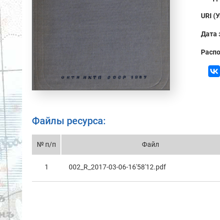
URI (
Дата 
Распо
Файлы ресурса:
№ п/п
Файл
1
002_R_2017-03-06-16'58'12.pdf