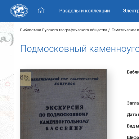
Skip navigation
Разделы и коллекции
Элект
Библиотека Русского географического общества
Тематические 
Подмосковный каменноуго
Библи
Загла
Дата 
Вид м
Шифр