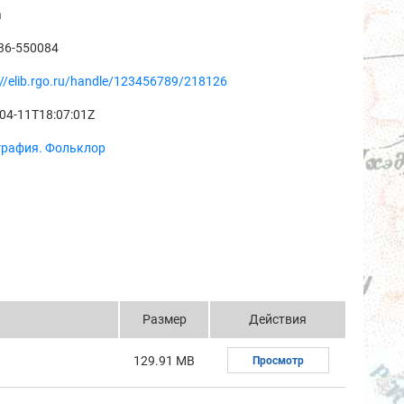
а
36-550084
://elib.rgo.ru/handle/123456789/218126
04-11T18:07:01Z
графия. Фольклор
Размер
Действия
129.91 MB
Просмотр