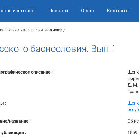
ронный каталог
Новости
О нас
Контакты
коллекции
Этнография. Фольклор
сского баснословия. Вып.1
ографическое описание :
Щепки
форма
Д. М.
Граче
ы :
Щепк
ресур
вие/название :
Об ис
публикации :
1859