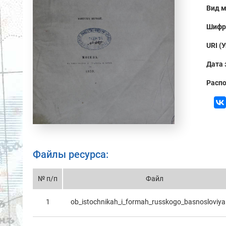
Вид м
Шифр
URI (
Дата 
Распо
Файлы ресурса:
№ п/п
Файл
1
ob_istochnikah_i_formah_russkogo_basnosloviya