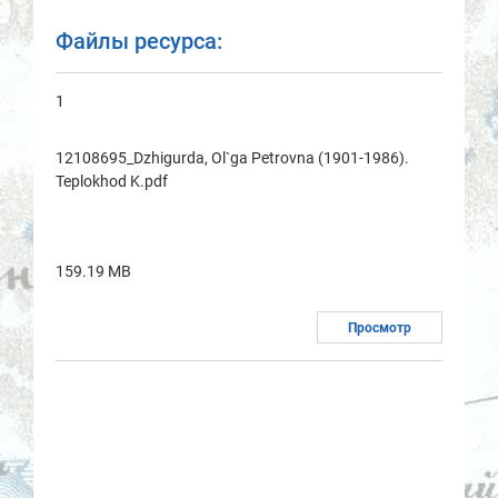
Файлы ресурса:
1
12108695_Dzhigurdа, Ol`gа Petrovnа (1901-1986).
Teplokhod K.pdf
159.19 MB
Просмотр