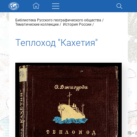
Skip navigation
Библиотека Русского географического общества
Разделы и коллекции
Тематические коллекции
История России
Теплоход "Кахетия"
Электронный каталог
Новости
Найти
О нас
Контакты
Партнеры