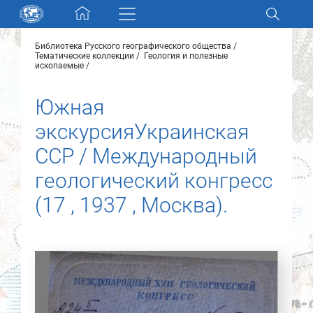
Skip navigation
Библиотека Русского географического общества
Разделы и коллекции
Тематические коллекции
Геология и полезные
ископаемые
Электронный каталог
Южная
экскурсияУкраинская
Новости
ССР / Международный
Найти
геологический конгресс
О нас
(17 , 1937 , Москва).
Контакты
Партнеры