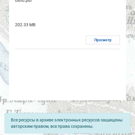
osno.pdf
202.33 MB
Просмотр
Все ресурсы в архиве электронных ресурсов защищены
авторским правом, все права сохранены.