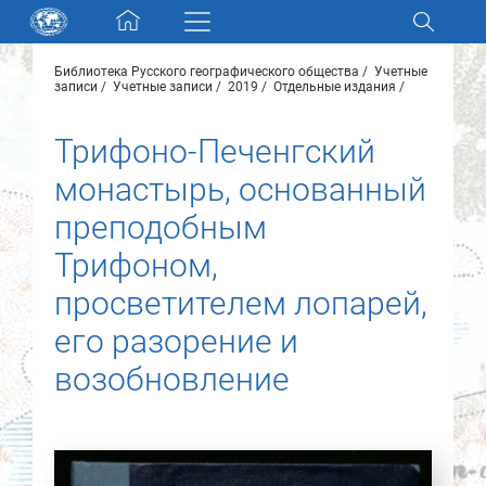
Skip navigation
Библиотека Русского географического общества
Учетные
Разделы и коллекции
записи
Учетные записи
2019
Отдельные издания
Трифоно-Печенгский
Электронный каталог
монастырь, основанный
Новости
преподобным
Трифоном,
Найти
О нас
просветителем лопарей,
его разорение и
Контакты
возобновление
Партнеры