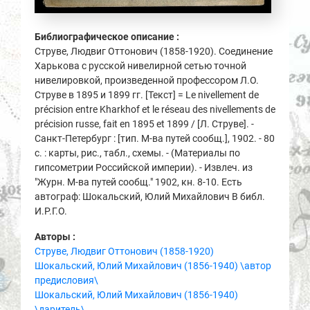
Библиографическое описание :
Струве, Людвиг Оттонович (1858-1920). Соединение
Харькова с русской нивелирной сетью точной
нивелировкой, произведенной профессором Л.О.
Струве в 1895 и 1899 гг. [Текст] = Le nivellement de
précision entre Kharkhof et le réseau des nivellements de
précision russe, fait en 1895 et 1899 / [Л. Струве]. -
Санкт-Петербург : [тип. М-ва путей сообщ.], 1902. - 80
с. : карты, рис., табл., схемы. - (Материалы по
гипсометрии Российской империи). - Извлеч. из
"Журн. М-ва путей сообщ." 1902, кн. 8-10. Есть
автограф: Шокальский, Юлий Михайлович В библ.
И.Р.Г.О.
Авторы :
Струве, Людвиг Оттонович (1858-1920)
Шокальский, Юлий Михайлович (1856-1940) \автор
предисловия\
Шокальский, Юлий Михайлович (1856-1940)
\даритель\