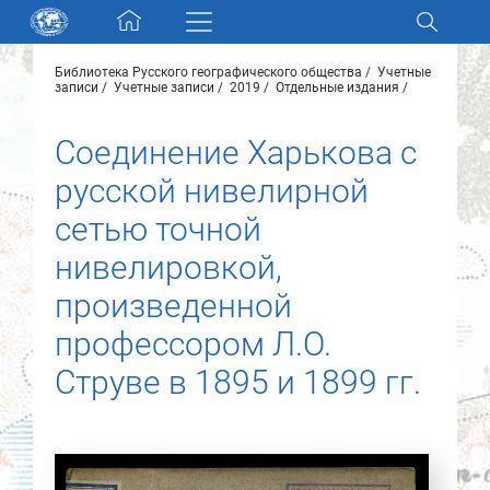
Skip navigation
Библиотека Русского географического общества
Учетные
Разделы и коллекции
записи
Учетные записи
2019
Отдельные издания
Соединение Харькова с
Электронный каталог
русской нивелирной
Новости
сетью точной
нивелировкой,
Найти
О нас
произведенной
профессором Л.О.
Контакты
Струве в 1895 и 1899 гг.
Партнеры