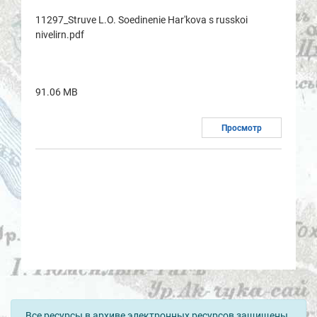
11297_Struve L.O. Soedinenie Har'kova s russkoi
nivelirn.pdf
91.06 MB
Просмотр
Все ресурсы в архиве электронных ресурсов защищены