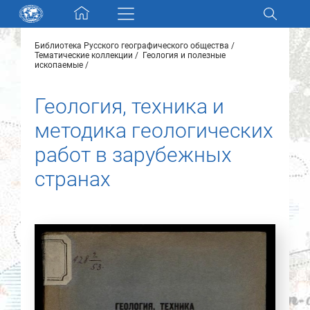
Skip navigation
Библиотека Русского географического общества
Разделы и коллекции
Тематические коллекции
Геология и полезные
ископаемые
Электронный каталог
Геология, техника и
методика геологических
Новости
работ в зарубежных
Найти
странах
О нас
Контакты
Партнеры