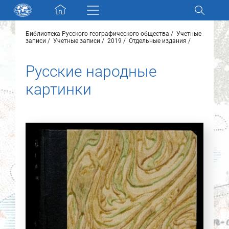
Skip navigation
Библиотека Русского географического общества
Учетные
Разделы и коллекции
записи
Учетные записи
2019
Отдельные издания
Русские народные
Электронный каталог
картинки
Новости
Найти
О нас
Контакты
Партнеры