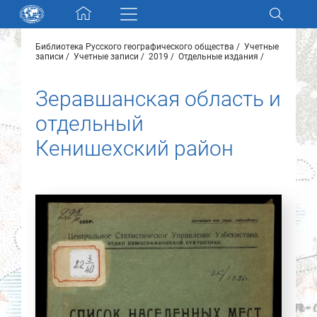
Skip navigation
Библиотека Русского географического общества
Учетные
Разделы и коллекции
записи
Учетные записи
2019
Отдельные издания
Зеравшанская область и
Электронный каталог
отдельный
Новости
Кенишехский район
Найти
О нас
Контакты
Партнеры