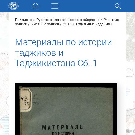
Skip navigation
Библиотека Русского географического общества
Учетные
Разделы и коллекции
записи
Учетные записи
2019
Отдельные издания
Материалы по истории
Электронный каталог
таджиков и
Новости
Таджикистана Сб. 1
Найти
О нас
Контакты
Партнеры