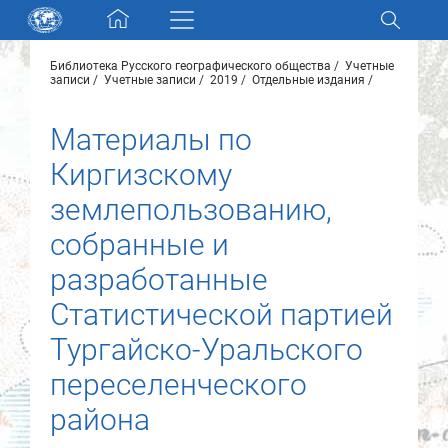
Skip navigation
Библиотека Русского географического общества
Учетные
Разделы и коллекции
записи
Учетные записи
2019
Отдельные издания
Материалы по
Электронный каталог
Киргизскому
Новости
землепользованию,
собранные и
Найти
О нас
разработанные
Статистической партией
Контакты
Тургайско-Уральского
переселенческого
Партнеры
района