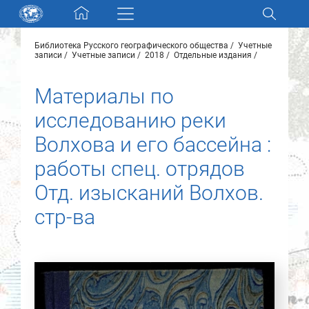
Skip navigation
Библиотека Русского географического общества
Учетные
Разделы и коллекции
записи
Учетные записи
2018
Отдельные издания
Материалы по
Электронный каталог
исследованию реки
Новости
Волхова и его бассейна :
работы спец. отрядов
Найти
О нас
Отд. изысканий Волхов.
стр-ва
Контакты
Партнеры