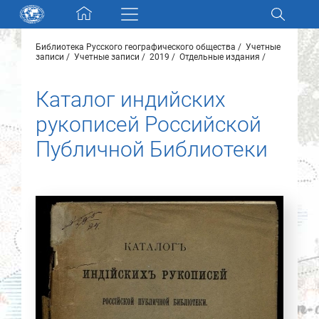
Skip navigation
Библиотека Русского географического общества
Учетные
Разделы и коллекции
записи
Учетные записи
2019
Отдельные издания
Каталог индийских
Электронный каталог
рукописей Российской
Новости
Публичной Библиотеки
Найти
О нас
Контакты
Партнеры