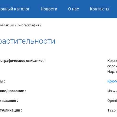
ронный каталог
Новости
О нас
Контакты
коллекции
Биогеография
растительности
ографическое описание :
Крюге
солон
Нар. 
ы :
Крюге
вие/название :
Из жи
 издания :
Орен
публикации :
1925