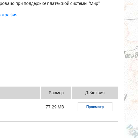
ровано при поддержке платежной системы "Мир"
еография
Размер
Действия
77.29 MB
Просмотр