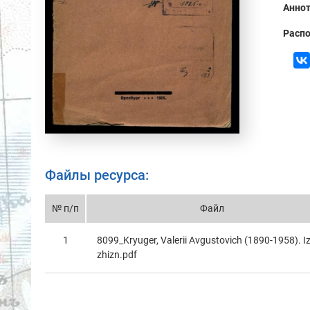
Аннот
Распо
Файлы ресурса:
№ п/п
Файл
1
8099_Kryuger, Valerii Avgustovich (1890-1958). I
zhizn.pdf