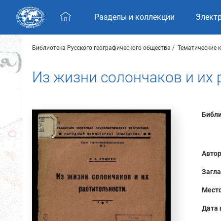
Skip navigation
Разделы и коллекции
Элект
Библиотека Русского географического общества
Тематические 
Из жизни солончаков и их 
Библи
Автор
Загла
Место
Дата 