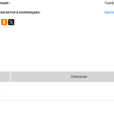
ация :
Оциф
лагается в коллекциях:
Биог
Описание
z