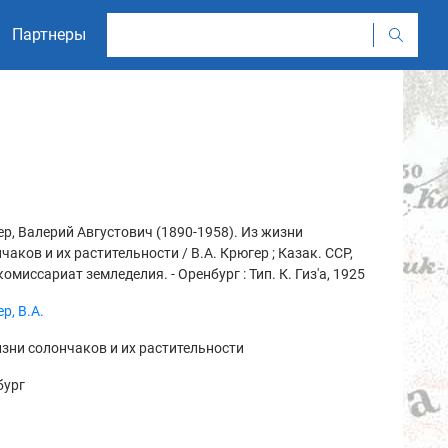
Партнеры
р, Валерий Августович (1890-1958). Из жизни
чаков и их растительности / В.А. Крюгер ; Казак. ССР,
комиссариат земледелия. - Оренбург : Тип. К. Гиз'а, 1925
р, В.А.
зни солончаков и их растительности
бург