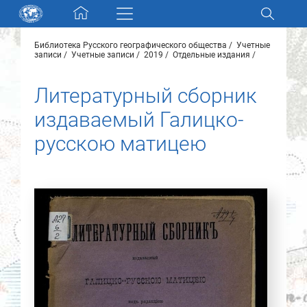
Skip navigation
Библиотека Русского географического общества
Учетные
Разделы и коллекции
записи
Учетные записи
2019
Отдельные издания
Литературный сборник
Электронный каталог
издаваемый Галицко-
Новости
русскою матицею
Найти
О нас
Контакты
Партнеры