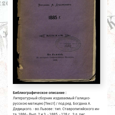
Библиографическое описание :
Литературный сборник издаваемый Галицко-
русскою матицею [Текст] / под ред. Богдана А.
Дедицкого. - во Львове : тип. Ставропигийского ин-
та, 1886 - Вып. 2 и 3. - 1885. - 128 с., 3 л. рис.