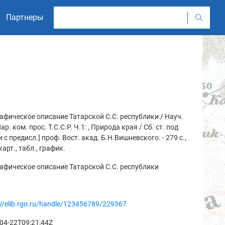
Партнеры
афическое описание Татарской С.С. республики / Науч.
Нар. ком. прос. Т.С.С.Р. Ч.1: , Природа края / Сб. ст. под
[и с предисл.] проф. Вост. акад. Б.Н.Вишневского. - 279 с.,
 карт., табл., график.
афическое описание Татарской С.С. республики
://elib.rgo.ru/handle/123456789/229367
04-22T09:21:44Z