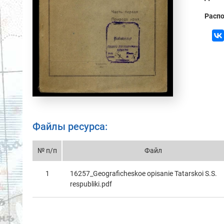
Распо
Файлы ресурса:
№ п/п
Файл
1
16257_Geograficheskoe opisanie Tatarskoi S.S.
respubliki.pdf