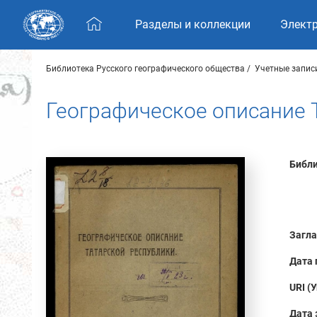
Skip navigation
Разделы и коллекции
Элект
Библиотека Русского географического общества
Учетные запис
Географическое описание Т
Библи
Загла
Дата 
URI (
Дата 