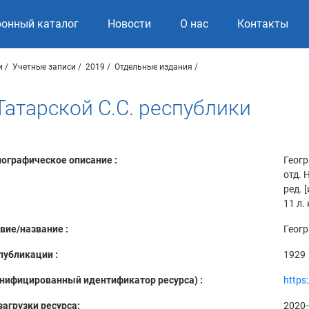
ронный каталог
Новости
О нас
Контакты
и
Учетные записи
2019
Отдельные издания
атарской С.С. республики
ографическое описание :
Геогр
отд. 
ред. 
11 л.
вие/название :
Геогр
публикации :
1929
Унифицированный идентификатор ресурса) :
https
загрузки ресурса:
2020-