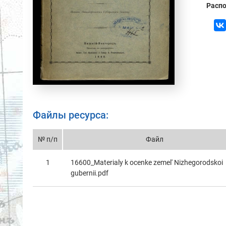
Распо
Файлы ресурса:
№ п/п
Файл
1
16600_Materialy k ocenke zemel' Nizhegorodskoi
gubernii.pdf