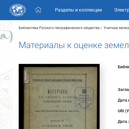
Skip navigation
Разделы и коллекции
Элект
Библиотека Русского географического общества
Учетные запис
Материалы к оценке земел
Библи
Загла
Дата 
URI (
Дата 