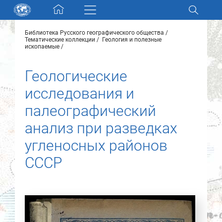
Skip navigation
Библиотека Русского географического общества
Разделы и коллекции
Тематические коллекции
Геология и полезные
ископаемые
Электронный каталог
Геологические
исследования и
Новости
палеографический
Найти
анализ при разведках
О нас
угленосных районов
СССР
Контакты
Партнеры